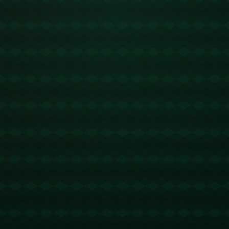
武磊，自加盟西班牙人以来，一直是球队的重要得分点。**然
而，他因伤缺阵**的消息让很多球迷和专家对西班牙人的比赛
前景感到忧虑。在缺少武磊的情况下，西班牙人的进攻火力显
得不足。武磊的灵活跑位和精准射门能力，是西班牙人的关键
武器之一，他的缺席让球队在进攻端显得有些捉襟见肘。