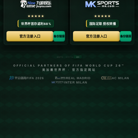
新闻中心
分类
西乙第6輪巴列卡諾1-0西班牙人 武磊因傷缺陣普
阿多進球被吹.
发布日期：2026-06-10
**西乙第6轮：巴列卡诺1-0战胜西班牙人，武磊因伤缺阵，普阿
多进球被吹**
在西乙第6轮的比赛中，巴列卡诺以1-0的小胜力压西班牙人。本
场比赛引人注目的是*中国球员武磊因伤缺阵*，而西班牙人的
另一名球员普阿多的进球被裁判判定无效。这场比赛不仅仅是
一场普通的联赛对抗，更涉及到球员状态、战术布置以及裁判
判罚对比赛结果的直接影响。
**武磊的缺席与西班牙人的困境**