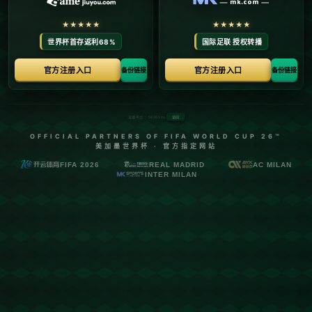
新闻中心
分类
廣州隊外援塔利斯卡告別廣州將加盟沙特球隊.
发布日期：2026-06-10
**廣州隊外援塔利斯卡告別廣州，將加盟沙特球隊：一個足球
界的新轉折點**
在中國足球流動頻繁的大環境下，球迷們再次迎來了一條令眾
人注目的消息：**廣州隊外援塔利斯卡將告別效力多年的廣州
隊，轉投沙特聯賽的一支球隊**。這一消息迅速引發了足球圈
內外的熱議，對於塔利斯卡以及廣州隊的未來發展都產生了重
大影響。讓我們一起回顧這位球星的廣州生涯，並探討他新冒
險的可能性及意義。
### **塔利斯卡在廣州：高光與挑戰並存的歲月**
自塔利斯卡2018年夏季加盟廣州隊以來，他以**出色的攻擊力
和高效率的進球表現**深得教練和球迷喜愛。憑藉其技術、速
度與敏銳的門前嗅覺，塔利斯卡迅速成為中國足球超級聯賽
（中超）中最具威脅的球員之一。在效力廣州隊的這幾個賽季
裡，他幫助球隊贏得多次重要比賽，譜寫了一段難忘的職業生
涯篇章。
然而，疫情影響下的全球足球市場變化，給中超聯賽和廣州隊