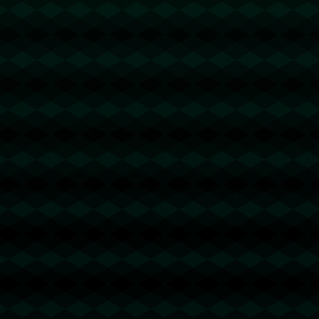
回歸無疑為拜仁提供了更多應對策略。**德甲天才對決**，穆西亞拉是
一。此外，當球隊後防缺乏“定海神針”諾伊爾時，中前場需要肩負更多責
案例看球員回歸的影響力**
拉上賽季的貢獻不容忽視。**在他缺席的多場比賽中，拜仁的進攻表現一
流暢。根據德國媒體的統計，上賽季穆西亞拉參與的比賽中，拜仁平均每場