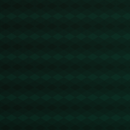
新闻中心
新闻中心
公司新闻
行业动态
**諾伊爾延
拜仁慕尼黑
球員諾伊爾
對於拜仁和
---
### **
作為拜仁的
期待。然而
離高強度比
諾伊爾的延
是技術上的
---
### **
與此同時，
望在下一場
*穆西亞拉