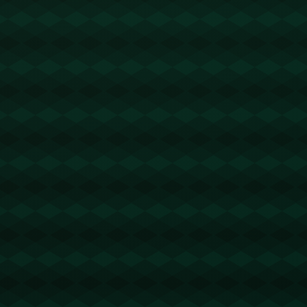
進攻中的持球能力和突破能力，是對手防守端的巨大威脅。尤其是面對本
化。