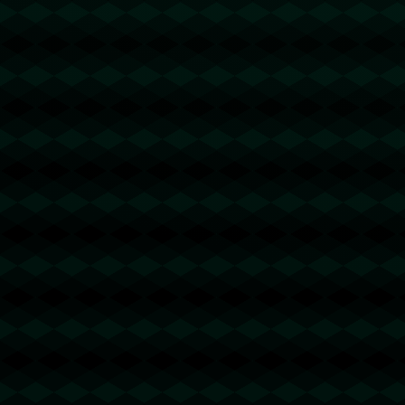
穆西亞拉的
最大看點之
---
### **從
**穆西亞
和組織也更加
個。