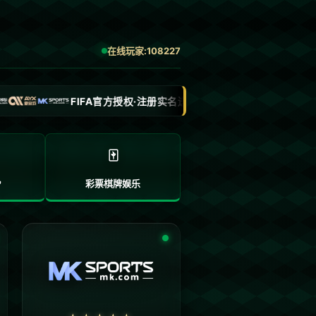
免费服务热线
029-9000657