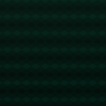
勒沃庫森挑戰升級，拜仁需全力以赴**