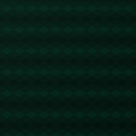
賽季狀態火熱的勒沃庫森，穆西亞拉的回歸將為拜仁增添更