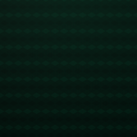
*山东鲁能乒乓球队*一直以来以卓越的技战术和拼搏精神著
称。在今年的乒超联赛中，她们的表现显得尤为突出。尤其是
在半决赛与决赛中的出色发挥，更是让所有球迷为之喝彩。毫
无疑问，这支队伍的成功不仅依赖于队员们的个人能力，更在
于团队的默契配合和教练员的精妙布置。
在本次联赛中，一个值得关注的案例便是山东鲁能队在半决赛
对阵老对手北京首钢队中的精彩表现。北京首钢也是乒超联赛
中的一支劲旅，两队每次相遇都可谓龙虎相争。但在这次冲击
冠军的关键战役中，山东鲁能凭借一场完美的团队战术安排，
以3比1的总比分战胜对手。这一仗不仅激励了队员的士气，也
让外界对球队的整体实力有了更深刻的认识。
不仅如此，**山东鲁能的年轻选手**在比赛中同样表现抢眼。
尤其是小将李佳颖，其在多场比赛中担任第一单打，与世界级
选手对阵，丝毫不落下风。李佳颖的迅速崛起，成为了鲁能队
的一大亮点，也预示了中国乒坛新生代力量的崛起。
**深厚的阵容**和**卓越的领队团队**是山东鲁能制胜的法
宝。在她们的背后，我们看到了一个强大的后援团队。他们从
赛前准备、对手分析，到赛中策略调整，每一个环节都做到精
益求精。总教练张宜强更是凭借多年的比赛经验，带领队员在