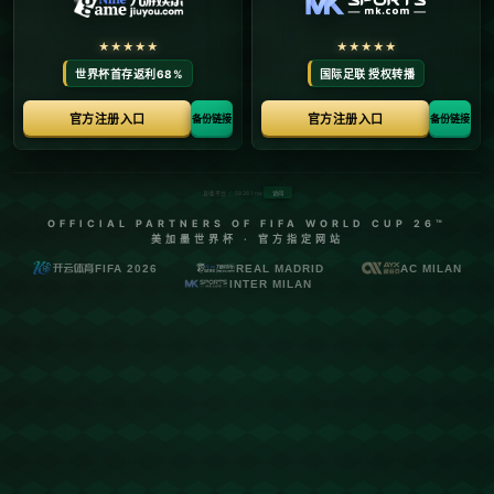
新闻中心
分类
乒乓球——山东鲁能队获乒超联赛总决赛女团冠
军.
发布日期：2026-06-10
**乒乓球——山东鲁能队获乒超联赛总决赛女团冠军**
近年来，乒乓球作为一项国球运动，在中国的影响力与日俱
增。作为乒超联赛中赫赫有名的强队，**山东鲁能队**再一次
证明了自己的实力。在这个竞争激烈的赛季中，她们一路披荆
斩棘，最终荣膺总决赛女团冠军。这不仅仅是一场比赛的胜
利，更是山东鲁能队不断努力和坚持的最好回报。