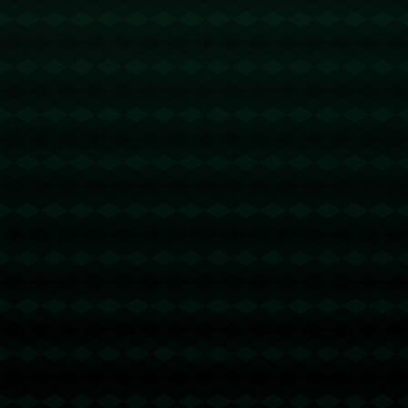
现场临危不乱，化险为夷。
最后，从本赛季的表现来看，山东鲁能队不仅仅是一支比赛胜
者，更是一支“学习型”团队。无论是在技术层面还是在心理层
面，鲁能队员都始终保持谦逊学习态度。这种不断提升自我的
精神，不仅成就了这次的冠军之路，也为其他乒乓球俱乐部提
供了一个优秀的学习榜样。
乒乓球——山东鲁能队在乒超联赛中的优异表现，彰显了其作
为顶级俱乐部的真正实力。期待她们在接下来的赛季中，能够
继续书写辉煌传奇。