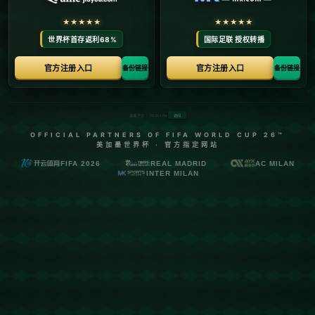
新闻中心
分类
戴杯德约双打丢3赛点憾负 纳达尔助西班牙进4强.
发布日期：2026-06-10
在世界网坛的激烈竞争中，**戴维斯杯**一直是吸引全球球迷
目光的重要赛事之一。最近一场备受关注的比赛是塞尔维亚的
网球巨星诺瓦克·德约科维奇在双打比赛中的失利，而西班牙得
益于拉斐尔·纳达尔的出色表现成功跻身四强。本文将深入分析
这场比赛背后的策略和表现，并探讨这些顶尖选手在国际舞台
上的影响力。