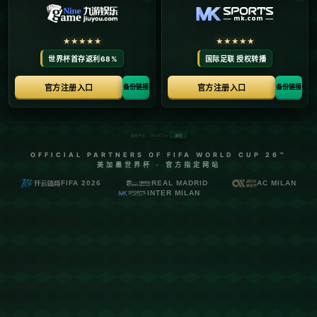
新闻中心
分类
NBA灰熊vs勇士：库里三分 20 中 12 狂揽 52 分，
巴特勒末节 10 分助力，勇士掀翻灰熊升西部第
五.
发布日期：2026-06-10
**NBA最新战报：库里引领勇士勇翻灰熊，升至西部第五**