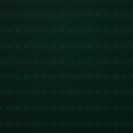
在NBA比赛中，偶尔会看到球员拥有令人惊叹的个人表现，而
**库里**的一个晚上便是这样的时刻。他在与**灰熊**的对决
中，以高效的三分球投篮技术和稳定的得分表现，带领**勇士
**队实现了反弹，从而推动球队在西部赛区的排名进一步上
升。这场比赛通过库里的突出表现，结合**巴特勒**在末节的
关键得分，完美诠释了团队与个人力量的结合。本篇文章将深
入探讨这场比赛，分析**库里三分球20中12**狂揽52分的表
现，及巴特勒如何助力球队最终掀翻灰熊。
**库里：三分王者的表现**