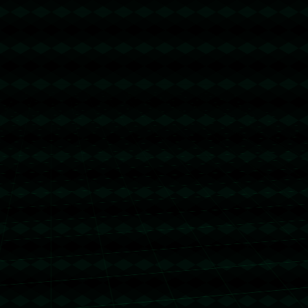
**案例分析：勇士的策略布局**
分析勇士队的比赛策略，可以看到他们从防守和反击的角度对
灰熊进行了有效的限制。勇士采取的是快速的转换进攻及围绕
库里的投射空间展开防守，对灰熊形成了**双重压力**。通过
限制灰熊的得分机会，同时在反击中迅速得分，这种策略有效
性在比赛中得到验证。库里与巴特勒的个人表现结合整体战术
执行，为勇士奠定了胜利的基础。
总之，这场比赛不仅展示了球员无与伦比的个人技能，还反映
了团队策略的成熟与统一。勇士队通过强有力的表现，将自己
的竞争力提升到了一个新的高度，给西部赛区带来了新的激烈
竞争局面。通过此次胜利，勇士队向世人展示了他们在本赛季
中的潜力与实力。
上一篇 : 英超利物浦2：2逼和阿士東維拉.
下一篇 : 森林狼大胜活塞，戈贝尔19分25篮板
统治内线，爱德华兹25分助力逆转.