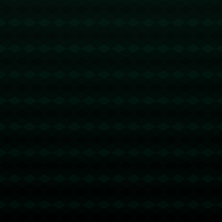
此外，曼联现有的战术体系是否真的适合霍伊伦的踢球风格，
这点也是值得深思的。在一个**以快速传导为基础的战术体系
**中，霍伊伦的跑位和接应显得尤为重要。然而，若战术执行
不到位，单凭霍伊伦一人之力难以改变全局。曾几何时，在瓜
迪奥拉执教下的曼城，球员斯特林便得益于体系的适配与队友
的支持，使其如鱼得水。
从管理层角度来看，过多的外界期盼和内部缺乏有效的_心理疏
导机制_也是球员压力增大的原因之一。一名年轻球员如何在庞