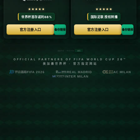
新闻中心
分类
CBA一周综述｜京沪命运互换 广厦一骑绝尘.
发布日期：2026-06-10
**CBA一周综述｜京沪命运互换 广厦一骑绝尘**
*前言：* 本周CBA赛场风起云涌，比赛形势跌宕起伏，引人瞩
目的京沪两队仿佛命运互换，而广厦则凭借一波连胜打出不可
思议的成绩。本文将为您解读这一周的精彩对决和背后的原
因。
**京沪命运互换**
在过去一周的比赛中，北京首钢与上海大鲨鱼的表现可谓大相
径庭。本赛季初期，首钢队在主教练的调兵遣将下显得颇具竞
争力。然而本周，他们却陷入了一波低迷，不仅连续输掉几场
关键比赛，而且球队的内部磨合也显露出问题。主力球员的健
康状态让人担忧，而板凳深度的不足也让球队在关键时刻屡屡
受制。
相比之下，上海大鲨鱼则在本周展现出强劲的反弹势头。一向
以韧性著称的上海队在这一周攻防两端表现出色，*球队核心球
员的状态回暖*使得他们在关键比赛中屡屡占得先机。尤其是在
与传统劲旅的对抗中，上海队表现出来的纪律性和团队协作令