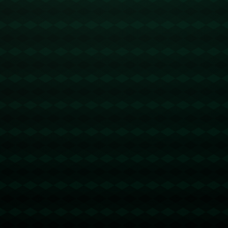
人印象深刻。这种**命运的互换**不仅让两队的排名发生变
化，也为接下来的赛程增添了更多悬念。
**广厦一骑绝尘**
广厦队在本周继续展示其强大的统治力，凭借一波连胜奠定了
在积分榜的领先地位。广厦的成功并非偶然，其背后是多方面
因素的共同作用。首先，广厦在外援选择上非常成功，他们的
两名外援在场上具备强大影响力，能够在紧要关头挺身而出。
此外，球队的年轻球员在本赛季迅速崛起，板凳深厚成为广厦
一大优势。
尤其值得一提的是，广厦的防守表现堪称本赛季最精湛的存
在。他们通过**高强度的防守**和**快速的攻防转换**，不断
压制对手的进攻节奏。这种防守策略不但耗尽了对手的体力，
也为他们自己创造了更多的反攻机会，确立了一骑绝尘的优
势。
**案例分析：广厦对阵浙江**