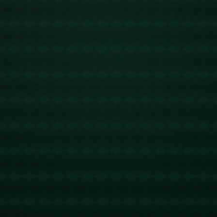
年度歌曲的推出不仅是一次音乐上的创新，更是体育营销的一