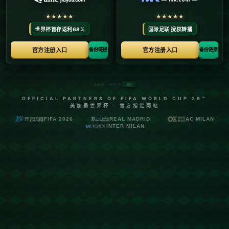
新闻中心
分类
NBA前瞻，公牛对阵猛龙，公牛能否横扫猛龙.
发布日期：2026-06-10
**NBA前瞻：公牛对阵猛龙，公牛能否横扫猛龙**
随着NBA赛季如火如荼地进行，球迷们的目光再次聚焦在**芝
加哥公牛**与**多伦多猛龙**的较量中。这两支球队在多年的
对决中培养了不少激烈的竞争，无论是战术上的对垒还是球员
之间的交锋，总是能制造出赛场上的激情与悬念。因此，这场
比赛无疑成为了本周的热门话题：公牛能否在本赛季中成功横
扫猛龙？