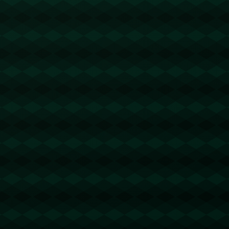
年来，纳乔始终在球队的防线上扮演着“万能补位者”的角
出色，而且极具战术意识**，随时能够适应不同的防守位置
通过无与伦比的职业精神和领导能力，成为了球队年轻球员
敬业态度和对俱乐部的忠诚，更是获得了主帅和球迷们的一
。在当今足坛，一个稳定且表现可靠的防守球员具有无限价
不开像纳乔这样的核心角色。
缺的一员。续约将确保队内的稳定性和凝聚力，而足球俱乐