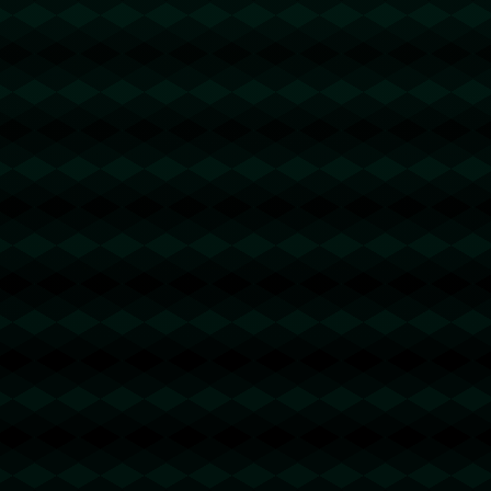
：纳乔对皇马防线的贡献**