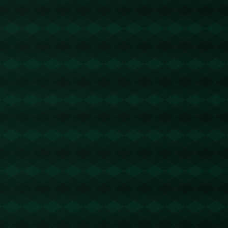
当前位置：
首页
>
新闻中心
23年.
这一消息不仅令皇马球迷振奋，也在西班牙足球圈内引发广泛
规划。