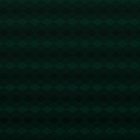
的效力可以追溯到他在青年队时期，他是皇马青训营出色的毕业生之一。多
中后卫、左后卫还是右后卫，他总能在关键时刻挺身而出。**他不仅技术
的战术安排。
个赛季中，纳乔的表现非常稳定。他不仅在赛场上提供了优质的防守，更
众多后卫伤病缠身的困境时期，纳乔的表现多次帮助球队度过难关。他的
的战略考量**
言，续约纳乔不仅是对其个人表现的认可，更是一项深谋远虑的战略布署
季的不断推进，球队需要在联赛和欧洲赛事中保持良好的竞争力，而这离
在队内拥有极高的威望，特别是在年轻球员中的领导地位使他成为不可或
础正是团队的团结与稳定。