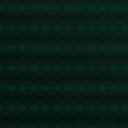
**纳乔的重要