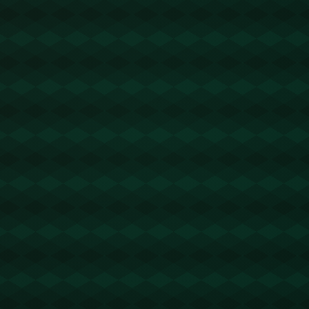
皇馬官宣與納喬續約至20
发布日期：2026-06-10
与纳乔续约至2023年：稳定防线的关键抉择**
马德里俱乐部正式宣布与球队后防中坚纳乔·费尔南德斯续约至2023年。
不仅是对纳乔表现的极大认可，同时也意味着皇马对未来阵容建设的清晰