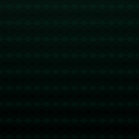
回合数有效遏制了小特的进攻势头。
- **对复杂局面的精准解读**：比赛中多次出现复杂球形，凯伦
不仅解球以技术精细闻名，更在僵局中掌握主动权。
### **王者归来：凯伦·威尔逊夺冠的意义**
凯伦·威尔逊的险胜绝非偶然。这场胜利不仅代表了他职业生涯
的新突破，更将巩固他“九零后之王”的赫赫威名。此前他在比赛
中屡屡展现出成熟的风格，但总难以在长局战中完全突破。而
这次击败贾德·特鲁姆普，无疑成为其个人转型的里程碑。
而对于贾德·特鲁姆普来说，这场比赛虽然不尽如人意，但仍凸
显了九零后球员的整体竞争力。在未来，两人或许仍会在斯诺
克舞台上反复交锋，为球迷们带来更多精彩对决。
### **案例分析：冷静制胜与逆境求稳**
比赛一度进入胶着状态，但凯伦·威尔逊的两次关键表现成为转