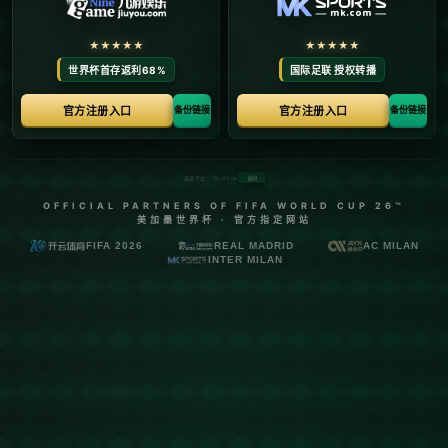
新闻中心
分类
九零后之王凯伦-威尔逊险胜小特，球员锦标赛落
幕.
发布日期：2026-06-10
**九零后之王凯伦-威尔逊险胜小特，球员锦标赛落幕**
*王凯伦再度证明实力，激战小特拔得头筹*
在竞技体育的世界里，每一场比赛都如同一部引人入胜的剧
本，而2023球员锦标赛决赛的舞台上，凯伦·威尔逊的表现无疑
成为了其中最耀眼的一章。一场九零后球员之间的巅峰对决，
凯伦·威尔逊与“小特”贾德·特鲁姆普上演了令人血脉偾张的争夺
战。这不仅是技巧与心理的较量，更是斯诺克年轻世代王者归
属的象征。