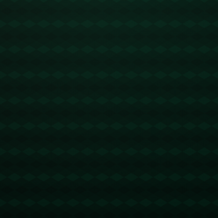
相比之下，洛杉矶快船近年以稳定而激进的建队方式在西部扎
根。他们不仅拥有科怀·伦纳德、保罗·乔治这样的一流巨星坐
镇，还具备更为开放、灵活的战术体系。据内部人士透露，戴
维斯对快船的夺冠潜力非常看好，加上继续留在洛杉矶的个人
生活便利性，他对加盟快船充满兴趣。
### 鲍尔默的两大承诺：吸引浓眉的关键
作为全NBA最有魄力的老板之一，鲍尔默一直以其果断和巨大
的财力著称。为了吸引戴维斯加盟，鲍尔默被曝出向“浓眉”提供
了两项特殊承诺：
#### 1. **倾注资源优化阵容**
鲍尔默承诺在戴维斯加盟后，不惜任何代价围绕浓眉打造一支
总冠军班底。据消息人士分析，这意味着快船可能会大幅调整
阵容，甚至考虑释放部分角色球员以及未来选秀权，换取更具
即战力的锋线和后场支持。鲍尔默对于胜利的渴望毋庸置疑，
他曾在接受采访时明确指出：“**我不只想赢一场比赛，而是想
建立一个完整的冠军文化**。”
#### 2. **专属健康管理计划**