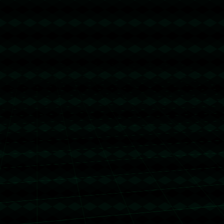
此，围绕浓眉展开的一切努力，俨然是快船向新高峰发起冲击
的信号。
### 回顾湖人内部问题：快船能否成为避风港？
在戴维斯效力湖人的几个赛季中，尽管与勒布朗·詹姆斯搭档一
度斩获总冠军，但湖人始终无法摆脱阵容深度、伤病等顽疾。
伴随着詹姆斯年龄的增长，湖人未来的不确定性愈加明显。戴
维斯大概率不愿继续在一个无法确保他未来的环境中浪费巅峰
期。而快船的明确目标和实际行动，无疑正是戴维斯希望看到
的——一个明确的竞争环境和长期规划。
最终，“浓眉”加盟快船的消息是否会成真，或许还有待时间和交
易细节的敲定。但可以肯定的是，这次传闻已掀起轩然大波，
为下赛季的联盟格局埋下伏笔。**戴维斯最终若选择快船，必
将让这支队伍成为不可忽视的冠军强队。**
上一篇 : 利雅得新月願用2億歐元引進內馬爾
不太可能重返巴薩.
下一篇 : 英媒：罗西基并非阿森纳新总监首
选；俱乐部有信心签苏比门迪.
Copyright 2024
九游娱乐(JIUYOU)官方网站_JIUYOU GAME
All Rights by
jiuyou