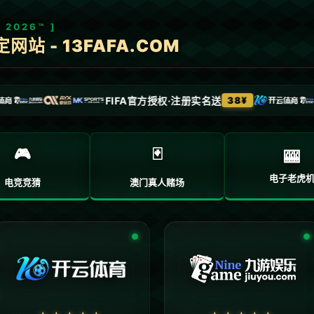
产品服务
新闻资讯
联系我们