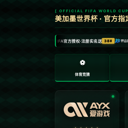
网站首页
关于我们