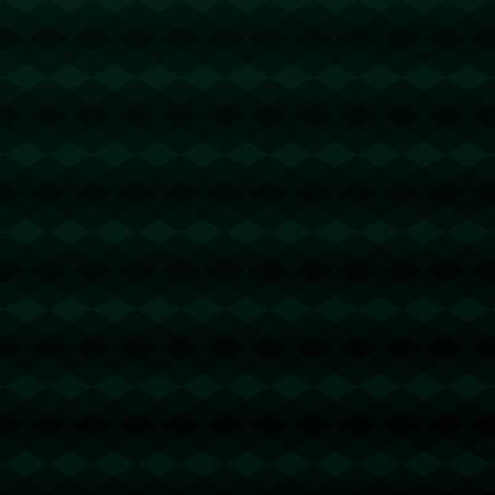
泳历史悠久，学生可以在实践中了解奥运游泳文化、不同泳
的同时，提升学习兴趣**。
体质**到**培养心理素质**，再到**提高团队合作能力
影，更能感受到他们青春的蓬勃力量。这一理念的推广和实
芒。