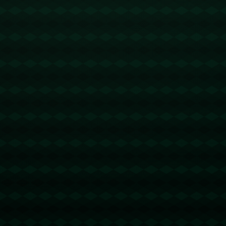
## 数据背后的故事：努力与天赋并重
数据往往只是冰山一角，背后隐藏着球员无数的训练与努力。
安东尼从加盟贝蒂斯的第一天起，就展现出了非凡的职业态
度。西甲是一个高手如林的舞台，但他凭借天赋和坚持，在这
里一步步站稳脚跟。